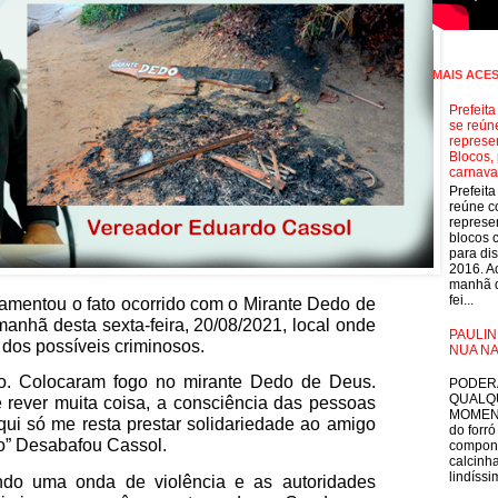
MAIS ACE
Prefeit
se reún
represe
Blocos, 
carnava
Prefeit
reúne 
represe
blocos 
para dis
2016. A
manhã d
fei...
amentou o fato ocorrido com o Mirante Dedo de
anhã desta sexta-feira, 20/08/2021, local onde
PAULIN
dos possíveis criminosos.
NUA NA
E
. Colocaram fogo no mirante Dedo de Deus.
PODER
QUALQ
 rever muita coisa, a consciência das pessoas
MOMEN
ui só me resta prestar solidariedade ao amigo
do forró
do” Desabafou Cassol.
compon
calcinha
lindíssim
do uma onda de violência e as autoridades