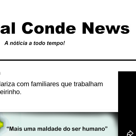
1
dariza com familiares que trabalham
irinho.