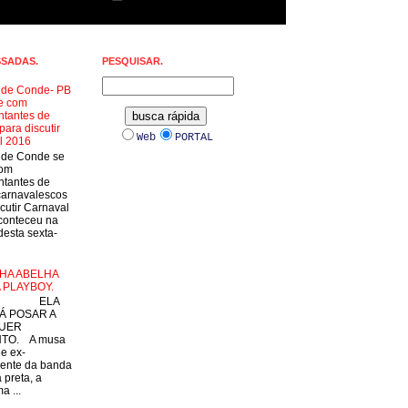
SSADAS.
PESQUISAR.
a de Conde- PB
e com
ntantes de
para discutir
Web
PORTAL
l 2016
a de Conde se
com
ntantes de
carnavalescos
cutir Carnaval
conteceu na
esta sexta-
HA ABELHA
 PLAYBOY.
LA
Á POSAR A
UER
TO. A musa
 e ex-
ente da banda
 preta, a
a ...