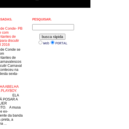
SSADAS.
PESQUISAR.
a de Conde- PB
e com
ntantes de
para discutir
Web
PORTAL
l 2016
a de Conde se
com
ntantes de
carnavalescos
cutir Carnaval
conteceu na
esta sexta-
HA ABELHA
 PLAYBOY.
LA
Á POSAR A
UER
TO. A musa
 e ex-
ente da banda
 preta, a
a ...