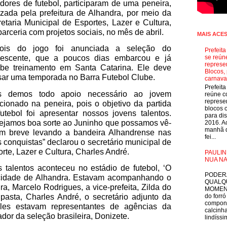
dores de futebol, participaram de uma peneira,
izada pela prefeitura de Alhandra, por meio da
etaria Municipal de Esportes, Lazer e Cultura,
arceria com projetos sociais, no mês de abril.
MAIS ACE
ois do jogo foi anunciada a seleção do
Prefeit
lescente, que a poucos dias embarcou e já
se reún
represe
ebe treinamento em Santa Catarina. Ele deve
Blocos, 
ar uma temporada no Barra Futebol Clube.
carnava
Prefeit
s demos todo apoio necessário ao jovem
reúne 
represe
cionado na peneira, pois o objetivo da partida
blocos 
utebol foi apresentar nossos jovens talentos.
para dis
ejamos boa sorte ao Juninho que possamos vê-
2016. A
manhã d
em breve levando a bandeira Alhandrense nas
fei...
 conquistas” declarou o secretário municipal de
rte, Lazer e Cultura, Charles André.
PAULIN
NUA NA
 talentos aconteceu no estádio de futebol, ‘O
E
PODER
cidade de Alhandra. Estavam acompanhando o
QUALQ
dra, Marcelo Rodrigues, a vice-prefeita, Zilda do
MOMEN
 pasta, Charles André, o secretário adjunto da
do forró
compon
les estavam representantes de agências da
calcinha
or da seleção brasileira, Donizete.
lindíssim