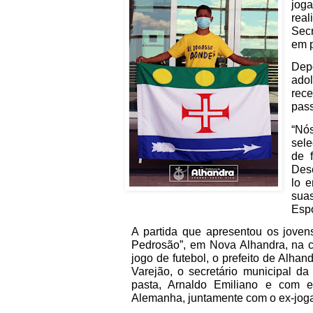
joga
real
Secr
em p
Dep
ado
rec
pass
“Nó
sele
de f
Des
lo 
suas
Espo
A partida que apresentou os jovens
Pedrosão”, em Nova Alhandra, na 
jogo de futebol, o prefeito de Alhan
Varejão, o secretário municipal da
pasta, Arnaldo Emiliano e com e
Alemanha, juntamente com o ex-jogad