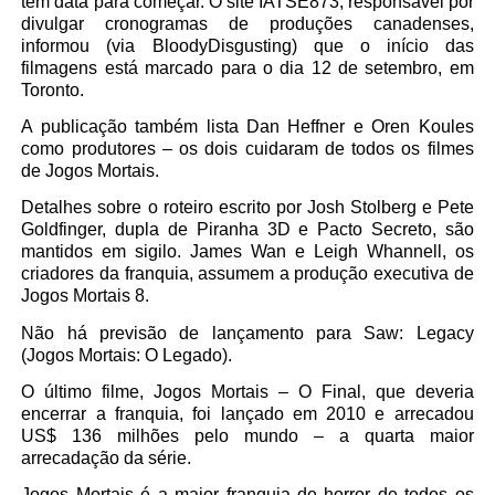
tem data para começar. O site IATSE873, responsável por
divulgar cronogramas de produções canadenses,
informou (via BloodyDisgusting) que o início das
filmagens está marcado para o dia 12 de setembro, em
Toronto.
A publicação também lista Dan Heffner e Oren Koules
como produtores – os dois cuidaram de todos os filmes
de Jogos Mortais.
Detalhes sobre o roteiro escrito por Josh Stolberg e Pete
Goldfinger, dupla de Piranha 3D e Pacto Secreto, são
mantidos em sigilo. James Wan e Leigh Whannell, os
criadores da franquia, assumem a produção executiva de
Jogos Mortais 8.
Não há previsão de lançamento para Saw: Legacy
(Jogos Mortais: O Legado).
O último filme, Jogos Mortais – O Final, que deveria
encerrar a franquia, foi lançado em 2010 e arrecadou
US$ 136 milhões pelo mundo – a quarta maior
arrecadação da série.
Jogos Mortais é a maior franquia de horror de todos os