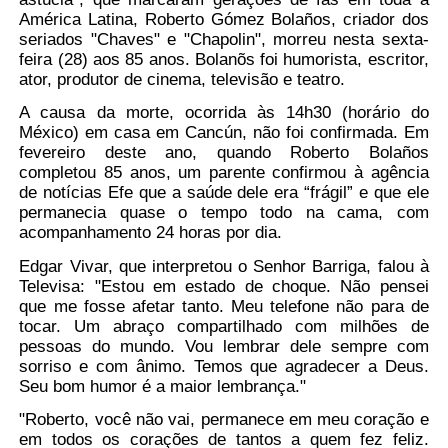
América Latina, Roberto Gómez Bolaños, criador dos
seriados "Chaves" e "Chapolin", morreu nesta sexta-
feira (28) aos 85 anos. Bolanõs foi humorista, escritor,
ator, produtor de cinema, televisão e teatro.
A causa da morte, ocorrida às 14h30 (horário do
México) em casa em Cancún, não foi confirmada. Em
fevereiro deste ano, quando Roberto Bolaños
completou 85 anos, um parente confirmou à agência
de notícias Efe que a saúde dele era “frágil” e que ele
permanecia quase o tempo todo na cama, com
acompanhamento 24 horas por dia.
Edgar Vivar, que interpretou o Senhor Barriga, falou à
Televisa: "Estou em estado de choque. Não pensei
que me fosse afetar tanto. Meu telefone não para de
tocar. Um abraço compartilhado com milhões de
pessoas do mundo. Vou lembrar dele sempre com
sorriso e com ânimo. Temos que agradecer a Deus.
Seu bom humor é a maior lembrança."
"Roberto, você não vai, permanece em meu coração e
em todos os corações de tantos a quem fez feliz.