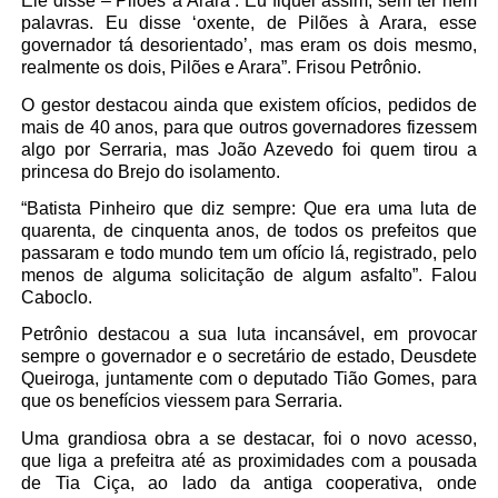
Ele disse –‘Pilões à Arara’. Eu fiquei assim, sem ter nem
palavras. Eu disse ‘oxente, de Pilões à Arara, esse
governador tá desorientado’, mas eram os dois mesmo,
realmente os dois, Pilões e Arara”. Frisou Petrônio.
O gestor destacou ainda que existem ofícios, pedidos de
mais de 40 anos, para que outros governadores fizessem
algo por Serraria, mas João Azevedo foi quem tirou a
princesa do Brejo do isolamento.
“Batista Pinheiro que diz sempre: Que era uma luta de
quarenta, de cinquenta anos, de todos os prefeitos que
passaram e todo mundo tem um ofício lá, registrado, pelo
menos de alguma solicitação de algum asfalto”. Falou
Caboclo.
Petrônio destacou a sua luta incansável, em provocar
sempre o governador e o secretário de estado, Deusdete
Queiroga, juntamente com o deputado Tião Gomes, para
que os benefícios viessem para Serraria.
Uma grandiosa obra a se destacar, foi o novo acesso,
que liga a prefeitra até as proximidades com a pousada
de Tia Ciça, ao lado da antiga cooperativa, onde