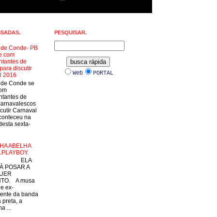
SSADAS.
PESQUISAR.
a de Conde- PB
e com
ntantes de
para discutir
Web
PORTAL
l 2016
a de Conde se
com
ntantes de
carnavalescos
cutir Carnaval
conteceu na
esta sexta-
HA ABELHA
 PLAYBOY.
LA
Á POSAR A
UER
TO. A musa
 e ex-
ente da banda
 preta, a
a ...