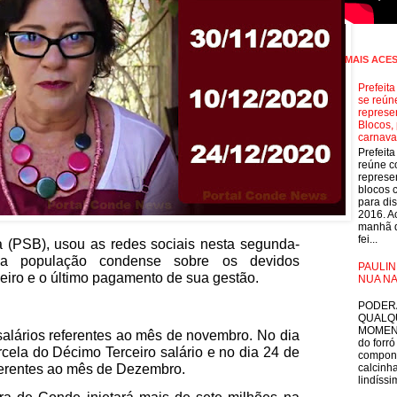
MAIS ACE
Prefeit
se reún
represe
Blocos, 
carnava
Prefeit
reúne 
represe
blocos 
para dis
2016. A
manhã d
fei...
a (PSB), usou as redes sociais nesta segunda-
ma a população condense sobre os devidos
PAULIN
eiro e o último pagamento de sua gestão.
NUA NA
E
PODER
QUALQ
MOMEN
salários referentes ao mês de novembro. No dia
do forró
cela do Décimo Terceiro salário e no dia 24 de
compon
ferentes ao mês de Dezembro.
calcinha
lindíssim