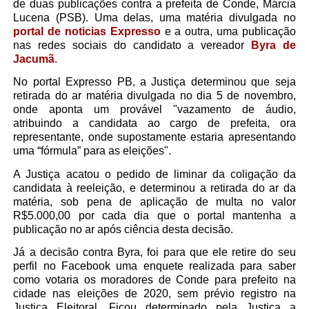
de duas publicações contra a prefeita de Conde, Márcia
Lucena (PSB). Uma delas, uma matéria divulgada no
portal de noticias Expresso
e a outra, uma publicação
nas redes sociais do candidato a vereador
Byra de
Jacumã
.
No portal Expresso PB, a Justiça determinou que seja
retirada do ar matéria divulgada no dia 5 de novembro,
onde aponta um provável "vazamento de áudio,
atribuindo a candidata ao cargo de prefeita, ora
representante, onde supostamente estaria apresentando
uma “fórmula” para as eleições".
A Justiça acatou o pedido de liminar da coligação da
candidata à reeleição, e determinou a retirada do ar da
matéria, sob pena de aplicação de multa no valor
R$5.000,00 por cada dia que o portal mantenha a
publicação no ar após ciência desta decisão.
Já a decisão contra Byra, foi para que ele retire do seu
perfil no Facebook uma enquete realizada para saber
como votaria os moradores de Conde para prefeito na
cidade nas eleições de 2020, sem prévio registro na
Justiça Eleitoral. Ficou determinado pela Justiça a