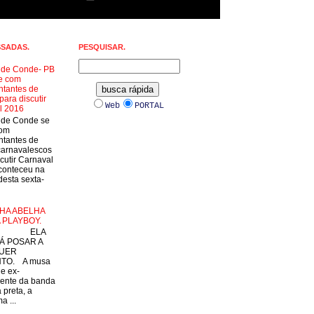
SSADAS.
PESQUISAR.
a de Conde- PB
e com
ntantes de
para discutir
Web
PORTAL
l 2016
a de Conde se
com
ntantes de
carnavalescos
cutir Carnaval
conteceu na
esta sexta-
HA ABELHA
 PLAYBOY.
LA
Á POSAR A
UER
TO. A musa
 e ex-
ente da banda
 preta, a
a ...