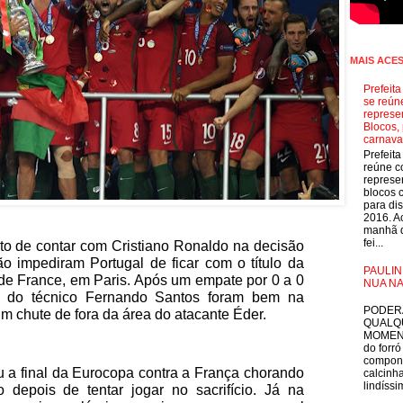
MAIS ACE
Prefeit
se reún
represe
Blocos, 
carnava
Prefeit
reúne 
represe
blocos 
para dis
2016. A
manhã d
fei...
ato de contar com Cristiano Ronaldo na decisão
 impediram Portugal de ficar com o título da
PAULIN
de France, em Paris. Após um empate por 0 a 0
NUA NA
 do técnico Fernando Santos foram bem na
E
PODER
 chute de fora da área do atacante Éder.
QUALQ
MOMEN
do forró
compon
u a final da Eurocopa contra a França chorando
calcinha
lindíssim
depois de tentar jogar no sacrifício. Já na