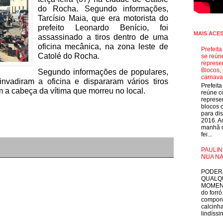
do Rocha. Segundo informações,
Tarcísio Maia, que era motorista do
prefeito Leonardo Benício, foi
MAIS ACE
assassinado a tiros dentro de uma
oficina mecânica, na zona leste de
Prefeit
Catolé do Rocha.
se reún
represe
Blocos, 
Segundo informações de populares,
carnava
vadiram a oficina e dispararam vários tiros
Prefeit
am a cabeça da vítima que morreu no local.
reúne 
represe
blocos 
para dis
2016. A
manhã d
fei...
PAULIN
NUA NA
E
PODER
QUALQ
MOMEN
do forró
compon
calcinha
lindíssim