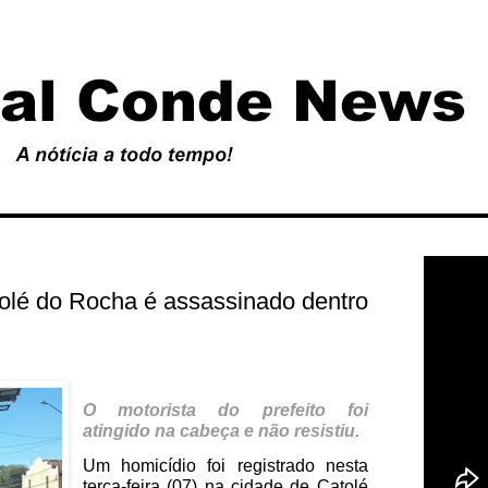
tolé do Rocha é assassinado dentro
O motorista do prefeito foi
atingido na cabeça e não resistiu.
Um homicídio foi registrado nesta
terça-feira (07) na cidade de Catolé