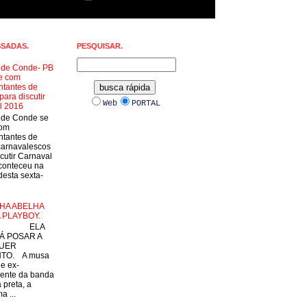
SSADAS.
PESQUISAR.
a de Conde- PB
e com
ntantes de
para discutir
Web
PORTAL
l 2016
a de Conde se
com
ntantes de
carnavalescos
cutir Carnaval
conteceu na
esta sexta-
HA ABELHA
 PLAYBOY.
LA
Á POSAR A
UER
TO. A musa
 e ex-
ente da banda
 preta, a
a ...