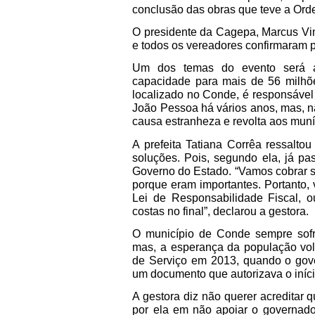
conclusão das obras que teve a Ord
O presidente da Cagepa, Marcus Vin
e todos os vereadores confirmaram 
Um dos temas do evento será 
capacidade para mais de 56 milhõe
localizado no Conde, é responsável
João Pessoa há vários anos, mas, nã
causa estranheza e revolta aos mun
A prefeita Tatiana Corrêa ressalto
soluções. Pois, segundo ela, já p
Governo do Estado. “Vamos cobrar so
porque eram importantes. Portanto,
Lei de Responsabilidade Fiscal, o
costas no final”, declarou a gestora.
O município de Conde sempre sof
mas, a esperança da população vol
de Serviço em 2013, quando o gove
um documento que autorizava o iníci
A gestora diz não querer acreditar 
por ela em não apoiar o governado