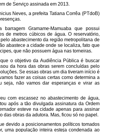
em de Serviço assinada em 2013.
icius Neves, a prefeita Tatiana Corrêa (PTdoB)
presenças.
a barragem Gramame-Mamuaba que possui
s de metros cúbicos de água. O reservatório,
 pelo abastecimento da região metropolitana de
o abastece a cidade onde se localiza, fato que
ícipes, que não possuem água nas torneiras.
u que o objetivo da Audiência Pública é buscar
assou da hora das obras serem concluídas pelo
luções. Se essas obras um dia tiveram início é
 vamos fazer as coisas certas como determina a
u seja, não vamos dar esperanças e virar as
reu com escassez no abastecimento de água,
tou após a tão divulgada assinatura da Ordem
rnador esteve na cidade apenas para assinar
o das obras da adutora. Mas, ficou só no papel.
que devido a posicionamentos políticos tomados
r, uma população inteira esteja condenada ao