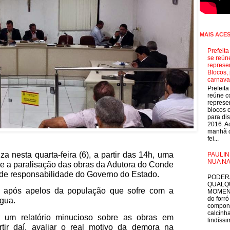
MAIS ACE
Prefeit
se reún
represe
Blocos, 
carnava
Prefeit
reúne 
represe
blocos 
para dis
2016. A
manhã d
fei...
 nesta quarta-feira (6), a partir das 14h, uma
PAULIN
NUA NA
re a paralisação das obras da Adutora do Conde
E
de responsabilidade do Governo do Estado.
PODER
QUALQ
da após apelos da população que sofre com a
MOMEN
do forró
gua.
compon
calcinha
r um relatório minucioso sobre as obras em
lindíssim
tir daí, avaliar o real motivo da demora na