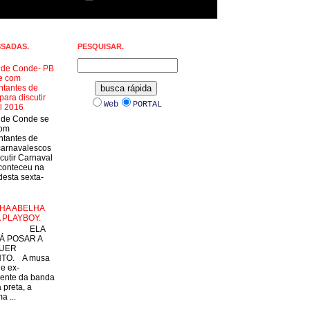
SSADAS.
PESQUISAR.
a de Conde- PB
e com
ntantes de
para discutir
Web
PORTAL
l 2016
a de Conde se
com
ntantes de
carnavalescos
cutir Carnaval
conteceu na
esta sexta-
HA ABELHA
 PLAYBOY.
LA
Á POSAR A
UER
TO. A musa
 e ex-
ente da banda
 preta, a
a ...