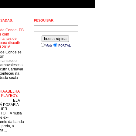
SSADAS.
PESQUISAR.
a de Conde- PB
e com
ntantes de
para discutir
Web
PORTAL
l 2016
a de Conde se
com
ntantes de
carnavalescos
cutir Carnaval
conteceu na
esta sexta-
HA ABELHA
 PLAYBOY.
LA
Á POSAR A
UER
TO. A musa
 e ex-
ente da banda
 preta, a
a ...