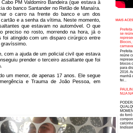
o Cabo PM Valdomiro Bandeira (que estava à
cia do banco Santander no Retão de Manaíra.
ionar o carro na frente do banco e um dos
 cartão e a senha da vítima. Neste momento,
MAIS ACE
ssaltantes que estavam no automóvel. O que
Prefeit
o preciso no rosto, morrendo na hora, já o
se reún
 foi atingido com um disparo cirúrgico entre
represe
Blocos, 
 gravíssimo.
carnava
Prefeit
e, com a ajuda de um policial civil que estava
reúne 
onseguiu prender o terceiro assaltante que foi
represe
blocos 
a.
para dis
2016. A
endo um menor, de apenas 17 anos. Ele segue
manhã d
fei...
Emergência e Trauma de João Pessoa, em
PAULIN
NUA NA
E
PODER
QUALQ
MOMEN
do forró
compon
calcinha
lindíssim