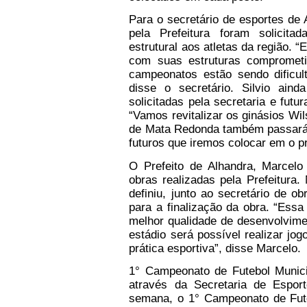
Para o secretário de esportes de A
pela Prefeitura foram solicit
estrutural aos atletas da região. 
com suas estruturas comprometid
campeonatos estão sendo dificult
disse o secretário. Silvio ain
solicitadas pela secretaria e fut
“Vamos revitalizar os ginásios Wil
de Mata Redonda também passará p
futuros que iremos colocar em o pr
O Prefeito de Alhandra, Marcel
obras realizadas pela Prefeitura.
definiu, junto ao secretário de ob
para a finalização da obra. “Essa
melhor qualidade de desenvolvimen
estádio será possível realizar jog
prática esportiva”, disse Marcelo.
1° Campeonato de Futebol Municip
através da Secretaria de Esporte
semana, o 1° Campeonato de Fute