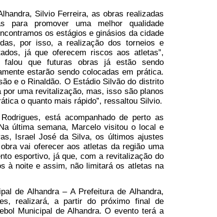
lhandra, Silvio Ferreira, as obras realizadas
adas para promover uma melhor qualidade
“Encontramos os estágios e ginásios da cidade
as, por isso, a realização dos torneios e
ados, já que oferecem riscos aos atletas”,
da falou que futuras obras já estão sendo
uramente estarão sendo colocadas em prática.
são e o Rinaldão. O Estádio Silvão do distrito
or uma revitalização, mas, isso são planos
ática o quanto mais rápido”, ressaltou Silvio.
o Rodrigues, está acompanhado de perto as
 Na última semana, Marcelo visitou o local e
ras, Israel José da Silva, os últimos ajustes
 obra vai oferecer aos atletas da região uma
to esportivo, já que, com a revitalização do
os à noite e assim, não limitará os atletas na
al de Alhandra – A Prefeitura de Alhandra,
s, realizará, a partir do próximo final de
bol Municipal de Alhandra. O evento terá a