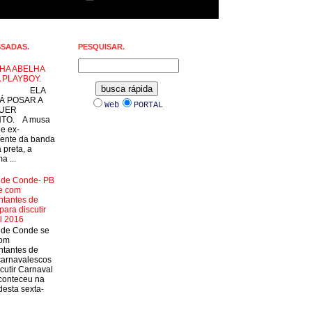
SSADAS.
PESQUISAR.
HA ABELHA
 PLAYBOY.
LA
Á POSAR A
Web
PORTAL
UER
TO. A musa
 e ex-
ente da banda
 preta, a
a ...
a de Conde- PB
e com
ntantes de
para discutir
l 2016
a de Conde se
com
ntantes de
carnavalescos
cutir Carnaval
conteceu na
esta sexta-