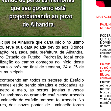
MAIS ACE
PAULIN
NUA NA
E
PODER
QUALQ
ipal de Alhandra que daria início no último
MOMEN
do forró
o, teve sua data adiada devido aos últimos
compon
ação realizada pela prefeitura de Alhandra,
calcinha
no Estádio de Futebol Pedrosão, local onde
lindíssim
talização do campo começou no início deste
Prefeit
para o próximo final de semana, 24 e 25 de
se reún
represe
s municipais.
Blocos, 
carnava
acontecendo em todos os setores do Estádio
Prefeit
paredes estão sendo pintadas e colocadas as
reúne 
represe
metro e meio, as portas, janelas e vasos
blocos 
 O alambrado do gramado está sendo trocado
para dis
luminação do estádio também foi trocado. No
2016. A
manhã d
ores, dois novos pontos de iluminação foram
fei...