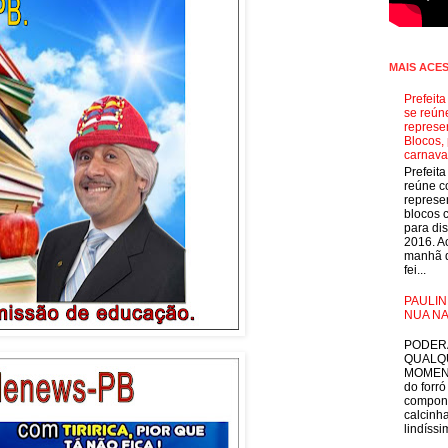
MAIS ACE
Prefeit
se reún
represe
Blocos, 
carnava
Prefeit
reúne 
represe
blocos 
para dis
2016. A
manhã d
fei...
PAULIN
NUA NA
E
PODER
QUALQ
MOMEN
do forró
compon
calcinha
lindíssim