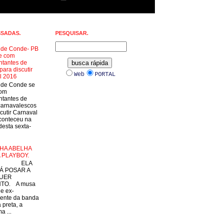
SSADAS.
PESQUISAR.
a de Conde- PB
e com
ntantes de
para discutir
Web
PORTAL
l 2016
a de Conde se
com
ntantes de
carnavalescos
cutir Carnaval
conteceu na
esta sexta-
HA ABELHA
 PLAYBOY.
LA
Á POSAR A
UER
TO. A musa
 e ex-
ente da banda
 preta, a
a ...