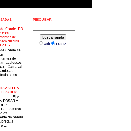
SSADAS.
PESQUISAR.
a de Conde- PB
e com
ntantes de
para discutir
Web
PORTAL
l 2016
a de Conde se
com
ntantes de
carnavalescos
cutir Carnaval
conteceu na
esta sexta-
HA ABELHA
 PLAYBOY.
LA
Á POSAR A
UER
TO. A musa
 e ex-
ente da banda
 preta, a
a ...