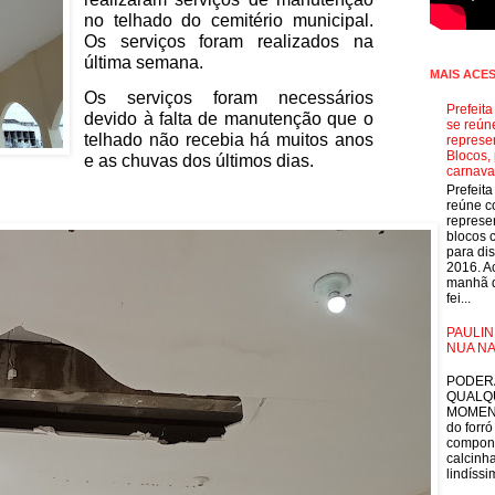
no telhado do cemitério municipal.
Os serviços foram realizados na
última semana.
MAIS ACE
Os serviços foram necessários
Prefeit
devido à falta de manutenção que o
se reún
telhado não recebia há muitos anos
represe
Blocos, 
e as chuvas dos últimos dias.
carnava
Prefeit
reúne 
represe
blocos 
para dis
2016. A
manhã d
fei...
PAULIN
NUA NA
E
PODER
QUALQ
MOMEN
do forró
compon
calcinha
lindíssim