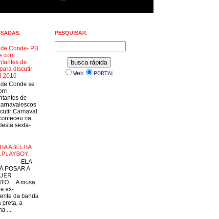
SSADAS.
PESQUISAR.
a de Conde- PB
e com
ntantes de
para discutir
Web
PORTAL
l 2016
a de Conde se
com
ntantes de
carnavalescos
cutir Carnaval
conteceu na
esta sexta-
HA ABELHA
 PLAYBOY.
LA
Á POSAR A
UER
TO. A musa
 e ex-
ente da banda
 preta, a
a ...