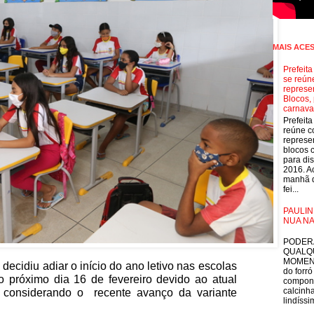
MAIS ACE
Prefeit
se reún
represe
Blocos, 
carnava
Prefeit
reúne 
represe
blocos 
para dis
2016. A
manhã d
fei...
PAULIN
NUA NA
E
PODER
QUALQ
MOMEN
 decidiu adiar o início do ano letivo nas escolas
do forró
o próximo dia 16 de fevereiro devido ao atual
compon
calcinha
 considerando o
recente avanço da variante
lindíssim