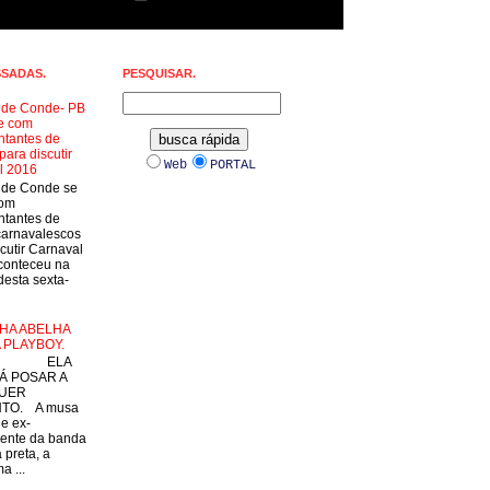
SSADAS.
PESQUISAR.
a de Conde- PB
e com
ntantes de
para discutir
Web
PORTAL
l 2016
a de Conde se
com
ntantes de
carnavalescos
cutir Carnaval
conteceu na
esta sexta-
HA ABELHA
 PLAYBOY.
LA
Á POSAR A
UER
TO. A musa
 e ex-
ente da banda
 preta, a
a ...