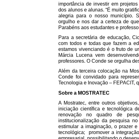
importância de investir em projet
dos alunos e alunas. “É muito gratif
alegria para o nosso município
orgulho e nos dar a certeza de qu
Parabéns aos estudantes e professor
Para a secretária de educação, C
com todos e todas que fazem a e
estamos vivenciando é o fruto de u
Márcia Lucena vem desenvolvend
professores. O Conde se orgulha dess
Além da terceira colocação na Most
Conde foi convidado para represen
Tecnologia e Inovação – FEPACIT, 
Sobre a MOSTRATEC
A Mostratec, entre outros objetivos
iniciação científica e tecnológica
renovação no quadro de pesqui
institucionalização da pesquisa no
estimular a imaginação, o prazer e 
tecnológica;
promover a integração
empresarial, possibilitando o desen