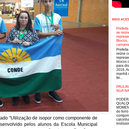
MAIS ACE
Prefeit
se reún
represe
Blocos, 
carnava
Prefeit
reúne 
represe
blocos 
para dis
2016. A
manhã d
fei...
PAULIN
NUA NA
E
PODER
QUALQ
MOMEN
do forró
compon
tulado “Utilização de isopor como componente de
calcinha
lindíssim
desenvolvido pelos alunos da Escola Municipal