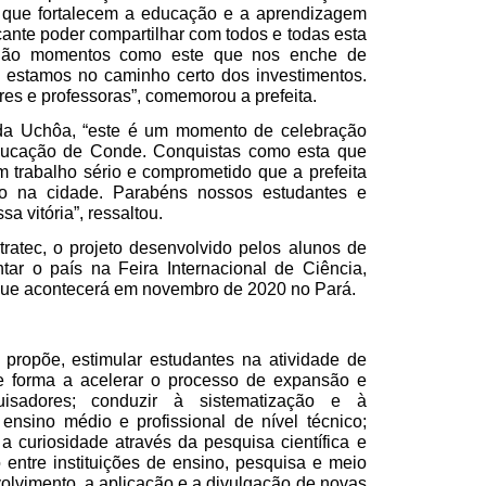
os que fortalecem a educação e a aprendizagem
icante poder compartilhar com todos e todas esta
. São momentos como este que nos enche de
e estamos no caminho certo dos investimentos.
es e professoras”, comemorou a prefeita.
ida Uchôa, “este é um momento de celebração
ducação de Conde. Conquistas como esta que
m trabalho sério e comprometido que a prefeita
o na cidade. Parabéns nossos estudantes e
a vitória”, ressaltou.
ratec, o projeto desenvolvido pelos alunos de
tar o país na Feira Internacional de Ciência,
que acontecerá em novembro de 2020 no Pará.
, propõe, estimular estudantes na atividade de
 de forma a acelerar o processo de expansão e
sadores; conduzir à sistematização e à
 ensino médio e profissional de nível técnico;
a curiosidade através da pesquisa científica e
 entre instituições de ensino, pesquisa e meio
volvimento, a aplicação e a divulgação de novas