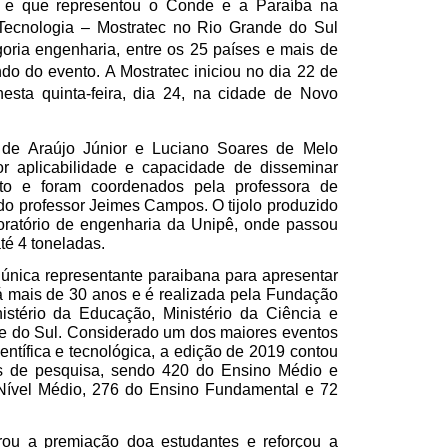
 e que representou o Conde e a Paraíba na
 Tecnologia – Mostratec no Rio Grande do Sul
goria engenharia, entre os 25 países e mais de
do do evento. A Mostratec iniciou no dia 22 de
nesta quinta-feira, dia 24, na cidade de Novo
 de Araújo Júnior e Luciano Soares de Melo
r aplicabilidade e capacidade de disseminar
to e foram coordenados pela professora de
do professor Jeimes Campos. O tijolo produzido
boratório de engenharia da Unipê, onde passou
té 4 toneladas.
 única representante paraibana para apresentar
á mais de 30 anos e é realizada pela Fundação
stério da Educação, Ministério da Ciência e
e do Sul. Considerado um dos maiores eventos
entífica e tecnológica, a edição de 2019 contou
os de pesquisa, sendo 420 do Ensino Médio e
Nível Médio, 276 do Ensino Fundamental e 72
ou a premiação doa estudantes e reforçou a