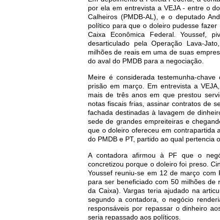
por ela em entrevista a VEJA - entre o d
Calheiros (PMDB-AL), e o deputado And
político para que o doleiro pudesse faze
Caixa Econômica Federal. Youssef, pi
desarticulado pela Operação Lava-Jato
milhões de reais em uma de suas empres
do aval do PMDB para a negociação.
Meire é considerada testemunha-chave 
prisão em março. Em entrevista a VEJA
mais de três anos em que prestou servi
notas fiscais frias, assinar contratos de
fachada destinadas à lavagem de dinheiro
sede de grandes empreiteiras e chegando
que o doleiro ofereceu em contrapartida
do PMDB e PT, partido ao qual pertencia 
A contadora afirmou à PF que o negó
concretizou porque o doleiro foi preso. C
Youssef reuniu-se em 12 de março com 
para ser beneficiado com 50 milhões de r
da Caixa). Vargas teria ajudado na artic
segundo a contadora, o negócio render
responsáveis por repassar o dinheiro ao
seria repassado aos políticos.