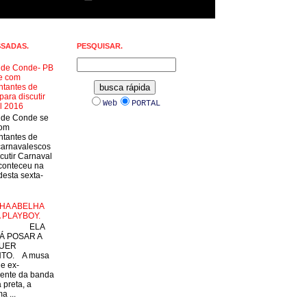
SSADAS.
PESQUISAR.
a de Conde- PB
e com
ntantes de
para discutir
Web
PORTAL
l 2016
a de Conde se
com
ntantes de
carnavalescos
cutir Carnaval
conteceu na
esta sexta-
HA ABELHA
 PLAYBOY.
LA
Á POSAR A
UER
TO. A musa
 e ex-
ente da banda
 preta, a
a ...