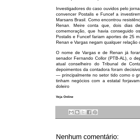
Investigadores do caso ouvidos pelo jorna
convencer Postalis e Funcef a investi
Marsans Brasil. Como encontrou resistênc
Renan. Meire conta que, dois dias d
comemoração, que havia conseguido os 
Postalis e Funcef fariam aportes de 25 m
Renan e Vargas negam qualquer relação 
O nome de Vargas e de Renan já foram 
senador Fernando Collor (PTB-AL), o de
atual conselheiro do Tribunal de Con
depoimentos da contadora foram decisivos
— principalmente no setor tido como o gr
tinham negócios com a estatal forjavam
doleiro
Veja Online
Nenhum comentário: