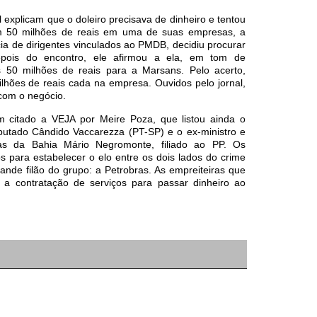
l explicam que o doleiro precisava de dinheiro e tentou
rem 50 milhões de reais em uma de suas empresas, a
ia de dirigentes vinculados ao PMDB, decidiu procurar
epois do encontro, ele afirmou a ela, em tom de
50 milhões de reais para a Marsans. Pelo acerto,
ilhões de reais cada na empresa. Ouvidos pelo jornal,
com o negócio.
citado a VEJA por Meire Poza, que listou ainda o
putado Cândido Vaccarezza (PT-SP) e o ex-ministro e
tas da Bahia Mário Negromonte, filiado ao PP. Os
 para estabelecer o elo entre os dois lados do crime
ande filão do grupo: a Petrobras. As empreiteiras que
 a contratação de serviços para passar dinheiro ao