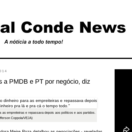
2014
s a PMDB e PT por negócio, diz
a as empreiteiras e repassava depois aos políticos e aos partidos.
fferson Coppola/VEJA)
adora Meire Poza detalhou as negociações - reveladas