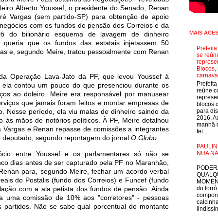
oleiro Alberto Youssef, o presidente do Senado, Renan
ré Vargas (sem partido-SP) para obtenção de apoio
r negócios com os fundos de pensão dos Correios e da
MAIS ACE
vô do bilionário esquema de lavagem de dinheiro
, queria que os fundos das estatais injetassem 50
Prefeit
as e, segundo Meire, tratou pessoalmente com Renan
se reún
represe
Blocos, 
carnava
da Operação Lava-Jato da PF, que levou Youssef à
Prefeit
, ela contou um pouco do que presenciou durante os
reúne 
ços ao doleiro. Meire era responsável por manusear
represe
 serviços que jamais foram feitos e montar empresas de
blocos 
. Nesse período, ela viu malas de dinheiro saindo da
para dis
2016. A
 às mãos de notórios políticos. À PF, Meire detalhou
manhã d
 a Vargas e Renan repasse de comissões a integrantes
fei...
o deputado, segundo reportagem do jornal
O Globo
.
PAULIN
NUA NA
cio entre Youssef e os parlamentares só não se
E
inco dias antes de ser capturado pela PF no Maranhão,
PODER
Renan para, segundo Meire, fechar um acordo verbal
QUALQ
eais do Postalis (fundo dos Correios) e Funcef (fundo
MOMEN
ulação com a ala petista dos fundos de pensão. Ainda
do forró
compon
ia uma comissão de 10% aos "corretores" - pessoas
calcinha
s partidos. Não se sabe qual porcentual do montante
lindíssim