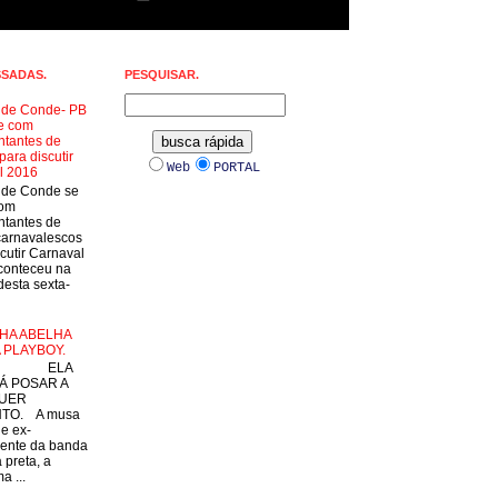
SSADAS.
PESQUISAR.
a de Conde- PB
e com
ntantes de
para discutir
Web
PORTAL
l 2016
a de Conde se
com
ntantes de
carnavalescos
cutir Carnaval
conteceu na
esta sexta-
HA ABELHA
 PLAYBOY.
LA
Á POSAR A
UER
TO. A musa
 e ex-
ente da banda
 preta, a
a ...