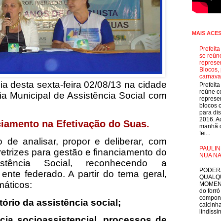
MAIS ACE
Prefeit
se reún
represe
Blocos, 
carnava
dia desta sexta-feira 02/08/13 na cidade
Prefeit
reúne 
a Municipal de Assistência Social com
represe
blocos 
para dis
2016. A
ciamento na Efetivação do Suas.
manhã d
fei...
o de analisar, propor e deliberar, com
PAULIN
iretrizes para gestão e financiamento do
NUA NA
tência Social, reconhecendo a
E
PODER
ente federado. A partir do tema geral,
QUALQ
máticos:
MOMEN
do forró
compon
ório da assistência social;
calcinha
lindíssim
cia socioassistencial, processos de