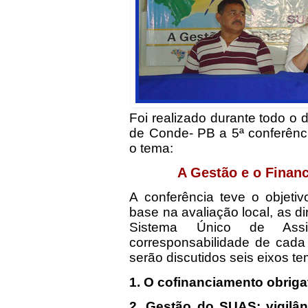
Foi realizado durante todo o 
de Conde- PB a 5ª conferênci
o tema:
A Gestão e o Finan
A conferência teve o objetiv
base na avaliação local, as d
Sistema Único de Assis
corresponsabilidade de cada 
serão discutidos seis eixos te
1. O cofinanciamento obrigat
2. Gestão do SUAS: vigilân