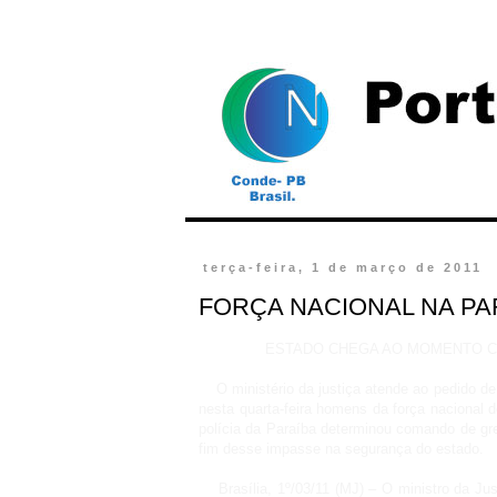
terça-feira, 1 de março de 2011
FORÇA NACIONAL NA PA
ESTADO CHEGA AO MOMENTO CR
O ministério da justiça atende ao pedido de 
nesta quarta-feira homens da força nacional 
polícia da Paraíba determinou comando de gre
fim desse impasse na segurança do estado.
Brasília, 1º/03/11 (MJ) – O ministro da Just