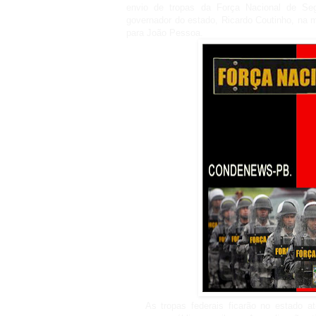
envio de tropas da Força Nacional de Seg
governador do estado, Ricardo Coutinho, na m
para João Pessoa.
As tropas federais ficarão no estado até