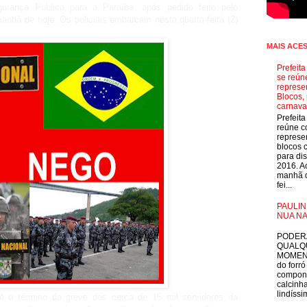
urança Pública para a Paraíba, após pedido feito pelo
anhã de hoje. Os policiais embarcam nesta quarta-feira (2)
MAIS ACE
Prefeit
se reún
represe
Blocos, 
carnava
Prefeit
reúne 
represe
blocos 
para dis
2016. A
manhã d
fei...
PAULIN
NUA NA
E
PODER
QUALQ
MOMEN
do forró
compon
calcinha
lindíssim
 o término da greve dos cerca de 15 mil servidores da