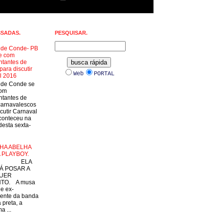
SSADAS.
PESQUISAR.
a de Conde- PB
e com
ntantes de
para discutir
Web
PORTAL
l 2016
a de Conde se
com
ntantes de
carnavalescos
cutir Carnaval
conteceu na
esta sexta-
HA ABELHA
 PLAYBOY.
LA
Á POSAR A
UER
TO. A musa
 e ex-
ente da banda
 preta, a
a ...