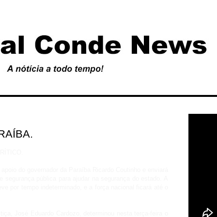
RAÍBA.
ÍTICO.
apoio do governador da Paraíba Ricardo Coutinho e enviará
de segurança pública para ajudar na segurança do estado. A
ve por tempo indeterminado, e a força nacional ficará até o
iça, José Eduardo Cardozo, determinou nesta terça-feira o