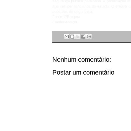
segurança pública paraibana. A paralisação atin
agentes penitenciários do estado. O efetivo 
questões de segurança.
Fonte: PB agora
Condenews-pb.
Nenhum comentário:
Postar um comentário